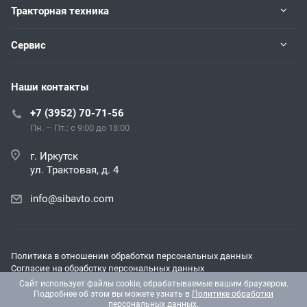
Тракторная техника
Сервис
Наши контакты
+7 (3952) 70-71-56
Пн. – Пт.: с 9:00 до 18:00
г. Иркутск
ул. Трактовая, д. 4
info@sibavto.com
Политика в отношении обработки персональных данных
Согласие на обработку персональных данных
Согласие на получение рекламных и информационных
Сайт использует файлы cookie, обрабатываемые вашим браузером.
материалов
Подробнее об этом вы можете узнать в
Политике обработки
персональных данных
.
© 2026 Все права защищены.