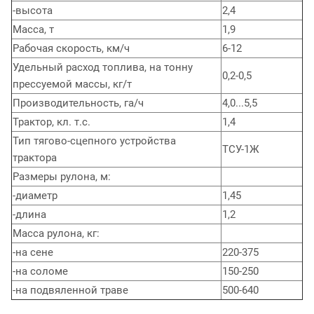
-высота
2,4
Масса, т
1,9
Рабочая скорость, км/ч
6-12
Удельный расход топлива, на тонну
0,2-0,5
прессуемой массы, кг/т
Производительность, га/ч
4,0...5,5
Трактор, кл. т.с.
1,4
Тип тягово-сцепного устройства
ТСУ-1Ж
трактора
Размеры рулона, м:
-диаметр
1,45
-длина
1,2
Масса рулона, кг:
-на сене
220-375
-на соломе
150-250
-на подвяленной траве
500-640