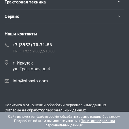
Тракторная техника
Сервис
Наши контакты
+7 (3952) 70-71-56
Пн. – Пт.: с 9:00 до 18:00
г. Иркутск
ул. Трактовая, д. 4
info@sibavto.com
Политика в отношении обработки персональных данных
Согласие на обработку персональных данных
Согласие на получение рекламных и информационных
Сайт использует файлы cookie, обрабатываемые вашим браузером.
материалов
Подробнее об этом вы можете узнать в
Политике обработки
персональных данных
.
© 2026 Все права защищены.