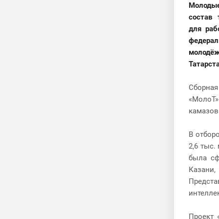
Молоды
состав 
для ра
федерал
молодё
Татарст
Сборная
«МолоТ»
камазов
В отбор
2,6 тыс
была сф
Казани,
Предст
интелле
Проект 