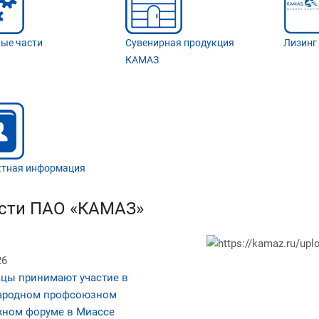
Лизинг
ые части
Сувенирная продукция
КАМАЗ
ктная информация
сти ПАО «КАМАЗ»
26
цы принимают участие в
ародном профсоюзном
ном форуме в Миассе