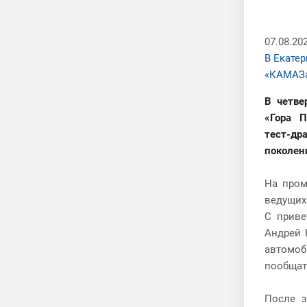
07.08.20
В Екате
«КАМАЗ
В четве
«Гора П
тест-др
поколен
На пром
ведущих
С приве
Андрей 
автомоб
пообщат
После з