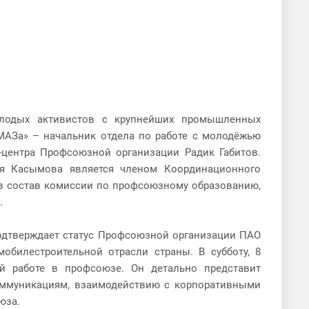
лодых активистов с крупнейших промышленных
МАЗа» – начальник отдела по работе с молодёжью
центра Профсоюзной организации Радик Габитов.
я Касымова является членом Координационного
в состав комиссии по профсоюзному образованию,
.
подтверждает статус Профсоюзной организации ПАО
билестроительной отрасли страны. В субботу, 8
й работе в профсоюзе. Он детально представит
ммуникациям, взаимодействию с корпоративными
юза.