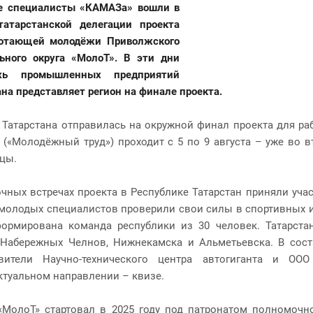
е специалисты «КАМАЗа» вошли в
татарстанской делегации проекта
ботающей молодёжи Приволжского
ьного округа «МолоТ». В эти дни
жь промышленных предприятий
ана представляет регион на финале проекта.
 Татарстана отправилась на окружной финал проекта для р
 («Молодёжный труд») проходит с 5 по 9 августа – уже во в
цы.
очных встречах проекта в Республике Татарстан приняли уча
. молодых специалистов проверили свои силы в спортивных и
ормирована команда республики из 30 человек. Татарста
 Набережных Челнов, Нижнекамска и Альметьевска. В сос
авители Научно-технического центра автогиганта и О
ктуальном направлении – квизе.
«МолоТ» стартовал в 2025 году под патронатом полномоч