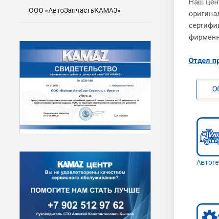
Наш цен
ООО «АвтоЗапчастьКАМАЗ»
оригина
сертифи
фирменны
Отдел п
О
Автоте