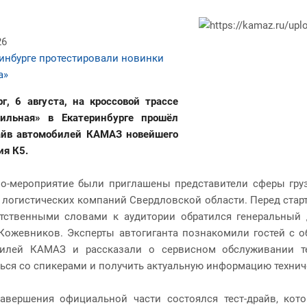
26
ринбурге протестировали новинки
а»
рг, 6 августа, на кроссовой трассе
ильная» в Екатеринбурге прошёл
айв автомобилей КАМАЗ новейшего
ия К5.
о-мероприятие были приглашены представители сферы груз
 логистических компаний Свердловской области. Перед стар
тственными словами к аудитории обратился генеральный
Кожевников. Эксперты автогиганта познакомили гостей с
илей КАМАЗ и рассказали о сервисном обслуживании те
ься со спикерами и получить актуальную информацию техниче
авершения официальной части состоялся тест-драйв, ко