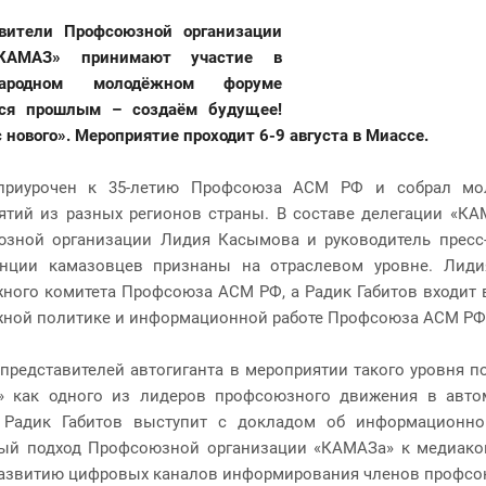
вители Профсоюзной организации
КАМАЗ» принимают участие в
народном молодёжном форуме
мся прошлым – создаём будущее!
нового». Мероприятие проходит 6-9 августа в Миассе.
приурочен к 35-летию Профсоюза АСМ РФ и собрал мо
ятий из разных регионов страны. В составе делегации «КА
зной организации Лидия Касымова и руководитель пресс-
нции камазовцев признаны на отраслевом уровне. Лиди
ного комитета Профсоюза АСМ РФ, а Радик Габитов входит 
ной политике и информационной работе Профсоюза АСМ РФ
 представителей автогиганта в мероприятии такого уровня 
 как одного из лидеров профсоюзного движения в автомо
, Радик Габитов выступит с докладом об информационно
ый подход Профсоюзной организации «КАМАЗа» к медиако
азвитию цифровых каналов информирования членов профсо