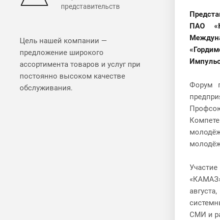
представительств
Предста
ПАО «
Между
Цель нашей компании —
«Горди
предложение широкого
Импульс 
ассортимента товаров и услуг при
постоянно высоком качестве
Форум 
обслуживания.
предпри
Профсою
Компете
молодёж
молодёж
Участие
«КАМАЗ»
августа
системн
СМИ и р