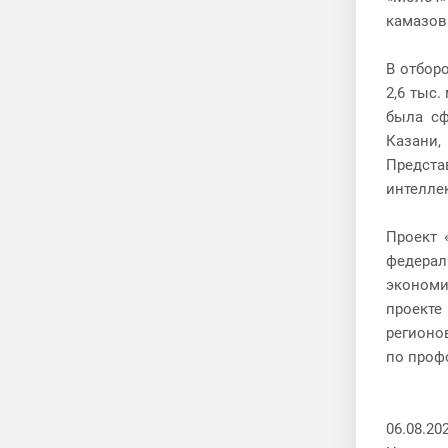
камазов
В отбор
2,6 тыс
была сф
Казани,
Предст
интелле
Проект 
федерал
экономик
проекте
регионо
по проф
06.08.20