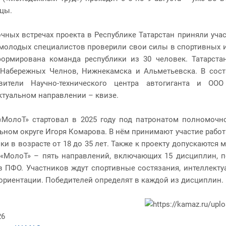
цы.
очных встречах проекта в Республике Татарстан приняли уча
. молодых специалистов проверили свои силы в спортивных и
ормирована команда республики из 30 человек. Татарста
 Набережных Челнов, Нижнекамска и Альметьевска. В сос
авители Научно-технического центра автогиганта и О
ктуальном направлении – квизе.
«МолоТ» стартовал в 2025 году под патронатом полномоч
ьном округе Игоря Комарова. В нём принимают участие работ
и в возрасте от 18 до 35 лет. Также к проекту допускаются м
 «МолоТ» – пять направлений, включающих 15 дисциплин, п
в ПФО. Участников ждут спортивные состязания, интеллекту
ориентации. Победителей определят в каждой из дисциплин.
26