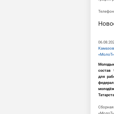
Телефон
Ново
06.08.20
Камазов
«МолоТ»
Молоды
состав 
для ра
федерал
молодё
Татарст
Сборная
«МолоТ»