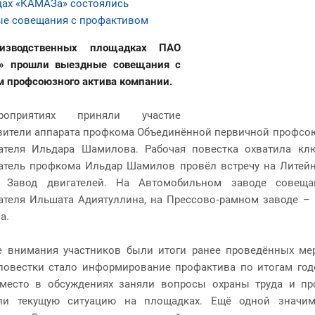
дах «КАМАЗа» состоялись
е совещания с профактивом
изводственных площадках ПАО
» прошли выездные совещания с
м профсоюзного актива компании.
оприятиях приняли участие
вители аппарата профкома Объединённой первичной профсо
ателя Ильдара Шамилова. Рабочая повестка охватила клю
атель профкома Ильдар Шамилов провёл встречу на Литейно
л Завод двигателей. На Автомобильном заводе совеща
ателя Ильшата Адиятуллина, на Прессово‑рамном заводе – 
а.
е внимания участников были итоги ранее проведённых ме
повестки стало информирование профактива по итогам го
место в обсуждениях заняли вопросы охраны труда и пр
али текущую ситуацию на площадках. Ещё одной значи