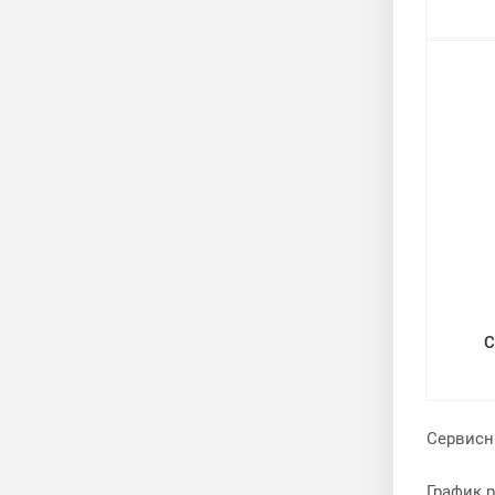
С
Сервисн
График р