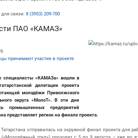
 для связи:
8 (3953) 209-700
сти ПАО «КАМАЗ»
26
цы принимают участие в проекте
е специалисты «КАМАЗа» вошли в
татарстанской делегации проекта
ботающей молодёжи Приволжского
ьного округа «МолоТ». В эти дни
жь промышленных предприятий
ана представляет регион на финале проекта.
 Татарстана отправилась на окружной финал проекта для р
 («Молодёжный труд») проходит с 5 по 9 августа – уже во в