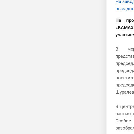
На заво
выездны
На про
«КАМАЗ
участие
В мер
предста
председ
председ
посети
председ
Шуралёв
В центр
частью 
Особое 
разобр